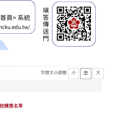
校學士｜官網 ×
字體大小調整
小
中
大
本校獲獎名單