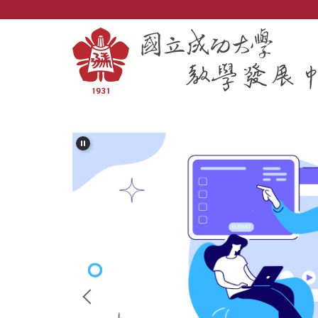
跳
到
主
要
內
容
區