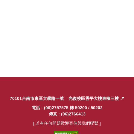
相關法規及表單專區
教發常見問與答專區
徵才訊息
教育部國家講座專區
:::
70101台南市東區大學路一號
光復校區雲平大樓東棟三樓
📍
電話 : (06)2757575 轉 50200 / 50202
傳真 : (06)2766413
[ 若有任何問題歡迎寄信與我們聯繫 ]