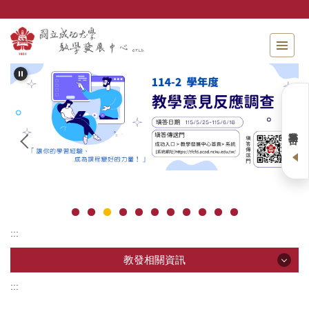
跳
到
主
要
內
容
區
業務平台
:::
教發相關資訊
:::
教發相關資訊