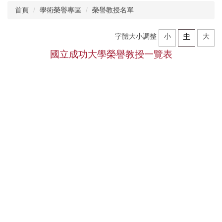
首頁
學術榮譽專區
榮譽教授名單
關於教發中心
字體大小調整
小
中
大
教師教學專區
國立成功大學榮譽教授一覽表
系所評鑑專區
學術榮譽專區
新進教師專區
課輔活動專區
雙語計畫專區
教學助理研習專區
教學實踐研究計畫專區
校學士專區