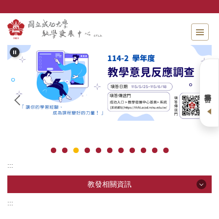
跳
到
主
要
內
容
區
業務平台
:::
教發相關資訊
:::
教發相關資訊