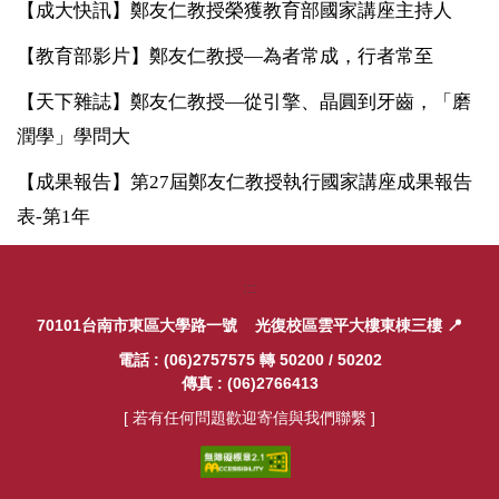
【成大快訊】鄭友仁教授榮獲教育部國家講座主持人
相關法規及表單專區
【教育部影片】鄭友仁教授—為者常成，行者常至
教發常見問與答專區
【天下雜誌】鄭友仁教授—從引擎、晶圓到牙齒，「磨
潤學」學問大
徵才訊息
【成果報告】第27屆鄭友仁教授執行國家講座成果報告
教育部國家講座專區
表-第1年
:::
70101台南市東區大學路一號
光復校區雲平大樓東棟三樓
📍
電話 : (06)2757575 轉 50200 / 50202
傳真 : (06)2766413
[ 若有任何問題歡迎寄信與我們聯繫 ]