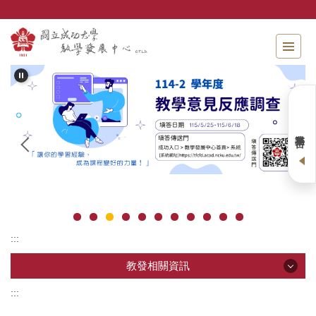
跳
到
主
要
內
容
區
業務平台
:::
教發相關資訊
:::
教發相關資訊