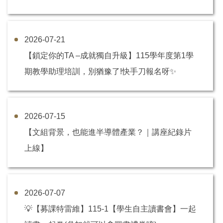
相關法規及表單專區
2026-07-21
教發常見問與答專區
【鎖定你的TA –成就獨自升級】115學年度第1學
徵才訊息
期教學助理培訓，別猶豫了!快手刀報名呀✨
教育部國家講座專區
2026-07-15
【文組背景，也能進半導體產業？｜講座紀錄片
上線】
2026-07-07
💡【募課特雷維】115-1【學生自主讀書會】一起