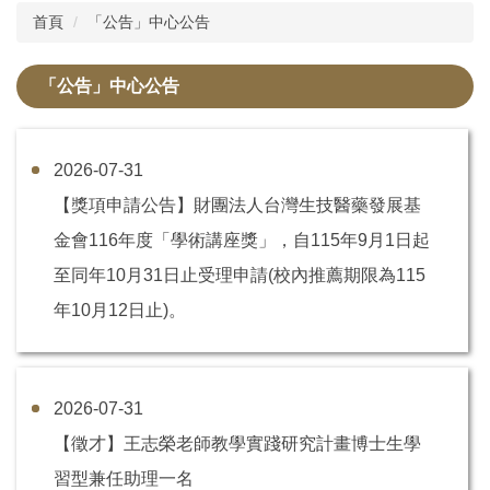
首頁
「公告」中心公告
關於教發中心
「公告」中心公告
教師教學專區
系所評鑑專區
2026-07-31
學術榮譽專區
【獎項申請公告】財團法人台灣生技醫藥發展基
新進教師專區
金會116年度「學術講座獎」，自115年9月1日起
至同年10月31日止受理申請(校內推薦期限為115
課輔活動專區
年10月12日止)。
雙語計畫專區
教學助理研習專區
2026-07-31
教學實踐研究計畫專區
【徵才】王志榮老師教學實踐研究計畫博士生學
習型兼任助理一名
校學士專區