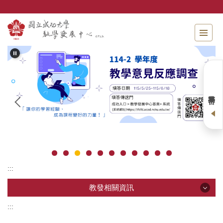
跳
到
主
要
內
容
區
業務平台
:::
教發相關資訊
:::
教發相關資訊