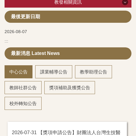
教發相關資訊
【學生自主學習募課】想開設一門有興趣的課程嗎？就
教發相關資訊
最後更新日期
讓特雷維來幫您吧！
2026-08-07
【教學實踐研究計畫】提升教師教學品質及促進學生學
關於教發中心
習研究申請資訊。
:::
教師教學專區
最新消息 Latest News
【成大 AI 及相關學習工具參考指南】
系所評鑑專區
【獎項申請】教師校外獎項與榮譽申請一覽表
中心公告
課業輔導公告
教學助理公告
學術榮譽專區
【半導體產業人才培育】
教師社群公告
獎項補助及獲獎公告
新進教師專區
校外轉知公告
課輔活動專區
雙語計畫專區
教學助理研習專區
【獎項申請公告】財團法人台灣生技醫
2026-07-31