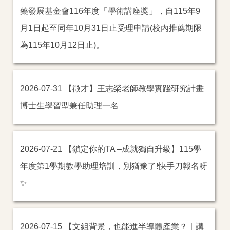
藥發展基金會116年度「學術講座獎」，自115年9
教學實踐研究計畫專區
月1日起至同年10月31日止受理申請(校內推薦期限
校學士專區
為115年10月12日止)。
相關法規及表單專區
教發常見問與答專區
【徵才】王志榮老師教學實踐研究計畫
2026-07-31
博士生學習型兼任助理一名
徵才訊息
教育部國家講座專區
【鎖定你的TA –成就獨自升級】115學
2026-07-21
年度第1學期教學助理培訓，別猶豫了!快手刀報名呀
✨
【文組背景，也能進半導體產業？｜講
2026-07-15